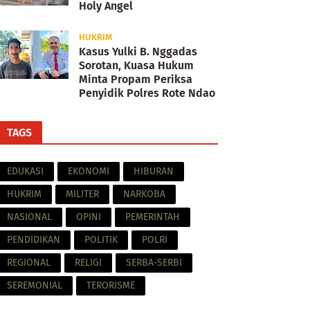
Holy Angel
HUKRIM
Kasus Yulki B. Nggadas
Sorotan, Kuasa Hukum
Minta Propam Periksa
Penyidik Polres Rote Ndao
TAGS
EDUKASI
EKONOMI
HIBURAN
HUKRIM
MILITER
NARKOBA
NASIONAL
OPINI
PEMERINTAH
PENDIDIKAN
POLITIK
POLRI
REGIONAL
RELIGI
SERBA-SERBI
SEREMONIAL
TERORISME