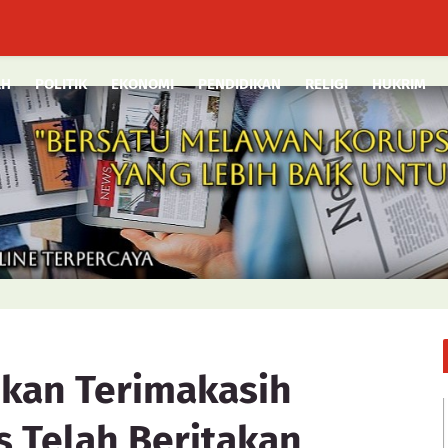
AH
POLITIK
EKONOMI
PENDIDIKAN
RELIGI
HUKRIM
kan Terimakasih
s Telah Beritakan