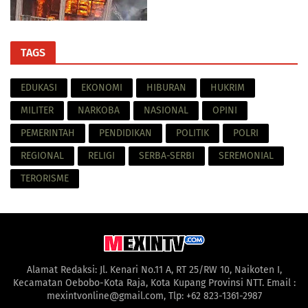
TAGS
EDUKASI
EKONOMI
HIBURAN
HUKRIM
MILITER
NARKOBA
NASIONAL
OPINI
PEMERINTAH
PENDIDIKAN
POLITIK
POLRI
REGIONAL
RELIGI
SERBA-SERBI
SEREMONIAL
TERORISME
Alamat Redaksi: Jl. Kenari No.11 A, RT 25/RW 10, Naikoten I,
Kecamatan Oebobo-Kota Raja, Kota Kupang Provinsi NTT. Email :
mexintvonline@gmail.com, Tlp: +62 823-1361-2987