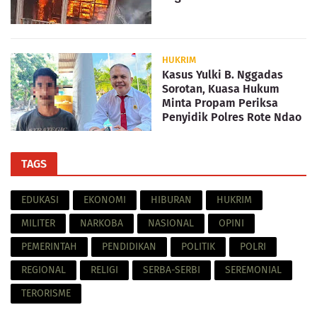
HUKRIM
Kasus Yulki B. Nggadas
Sorotan, Kuasa Hukum
Minta Propam Periksa
Penyidik Polres Rote Ndao
TAGS
EDUKASI
EKONOMI
HIBURAN
HUKRIM
MILITER
NARKOBA
NASIONAL
OPINI
PEMERINTAH
PENDIDIKAN
POLITIK
POLRI
REGIONAL
RELIGI
SERBA-SERBI
SEREMONIAL
TERORISME