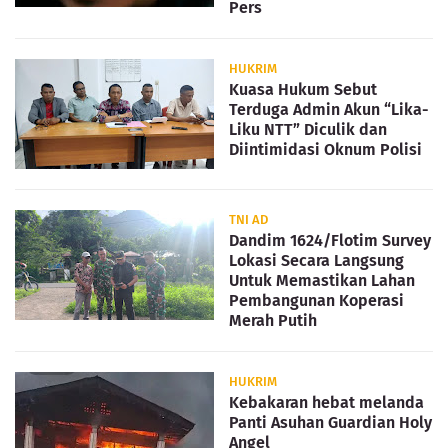
Pers
HUKRIM
Kuasa Hukum Sebut
Terduga Admin Akun “Lika-
Liku NTT” Diculik dan
Diintimidasi Oknum Polisi
TNI AD
Dandim 1624/Flotim Survey
Lokasi Secara Langsung
Untuk Memastikan Lahan
Pembangunan Koperasi
Merah Putih
HUKRIM
Kebakaran hebat melanda
Panti Asuhan Guardian Holy
Angel