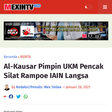
Beranda
BERITA
Al-Kausar Pimpin UKM Pencak
Silat Rampoe IAIN Langsa
by
Redaksi/Penulis: Mex Sinlae
—
Januari 26, 2021
Featured Video