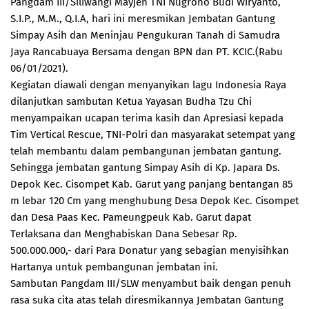
Pangdam III/Siliwangi Mayjen TNI Nugroho Budi Wiryanto,
S.I.P., M.M., Q.I.A, hari ini meresmikan Jembatan Gantung
Simpay Asih dan Meninjau Pengukuran Tanah di Samudra
Jaya Rancabuaya Bersama dengan BPN dan PT. KCIC.(Rabu
06/01/2021).
Kegiatan diawali dengan menyanyikan lagu Indonesia Raya
dilanjutkan sambutan Ketua Yayasan Budha Tzu Chi
menyampaikan ucapan terima kasih dan Apresiasi kepada
Tim Vertical Rescue, TNI-Polri dan masyarakat setempat yang
telah membantu dalam pembangunan jembatan gantung.
Sehingga jembatan gantung Simpay Asih di Kp. Japara Ds.
Depok Kec. Cisompet Kab. Garut yang panjang bentangan 85
m lebar 120 Cm yang menghubung Desa Depok Kec. Cisompet
dan Desa Paas Kec. Pameungpeuk Kab. Garut dapat
Terlaksana dan Menghabiskan Dana Sebesar Rp.
500.000.000,- dari Para Donatur yang sebagian menyisihkan
Hartanya untuk pembangunan jembatan ini.
Sambutan Pangdam III/SLW menyambut baik dengan penuh
rasa suka cita atas telah diresmikannya Jembatan Gantung