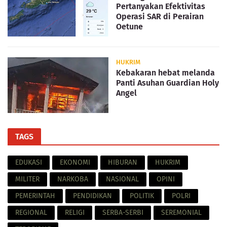
Pertanyakan Efektivitas
Operasi SAR di Perairan
Oetune
HUKRIM
Kebakaran hebat melanda
Panti Asuhan Guardian Holy
Angel
TAGS
EDUKASI
EKONOMI
HIBURAN
HUKRIM
MILITER
NARKOBA
NASIONAL
OPINI
PEMERINTAH
PENDIDIKAN
POLITIK
POLRI
REGIONAL
RELIGI
SERBA-SERBI
SEREMONIAL