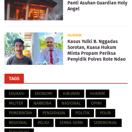
Panti Asuhan Guardian Holy
Angel
HUKRIM
Kasus Yulki B. Nggadas
Sorotan, Kuasa Hukum
Minta Propam Periksa
Penyidik Polres Rote Ndao
TAGS
EDUKASI
EKONOMI
HIBURAN
HUKRIM
MILITER
NARKOBA
NASIONAL
OPINI
PEMERINTAH
PENDIDIKAN
POLITIK
POLRI
REGIONAL
RELIGI
SERBA-SERBI
SEREMONIAL