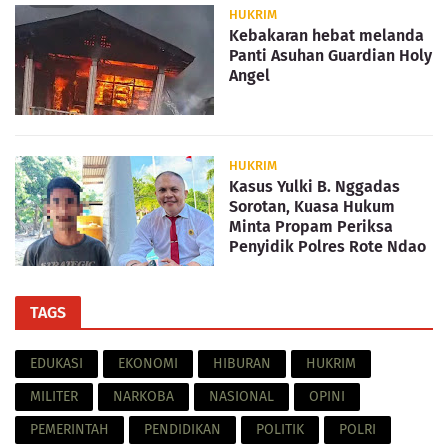
HUKRIM
Kebakaran hebat melanda
Panti Asuhan Guardian Holy
Angel
HUKRIM
Kasus Yulki B. Nggadas
Sorotan, Kuasa Hukum
Minta Propam Periksa
Penyidik Polres Rote Ndao
TAGS
EDUKASI
EKONOMI
HIBURAN
HUKRIM
MILITER
NARKOBA
NASIONAL
OPINI
PEMERINTAH
PENDIDIKAN
POLITIK
POLRI