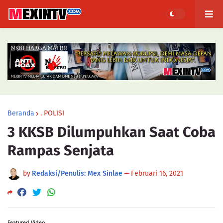
Beranda
. POLISI
3 KKSB Dilumpuhkan Saat Coba
Rampas Senjata
by
Redaksi/Penulis: Mex Sinlae
—
Februari 16, 2021
Featured Video