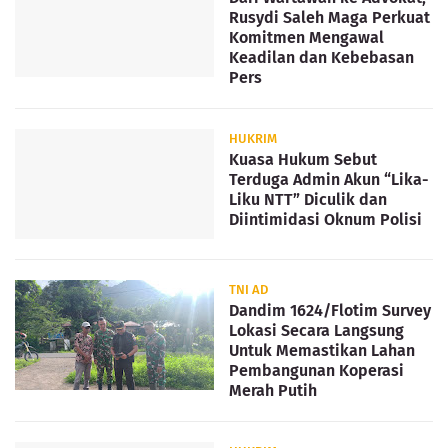
Rusydi Saleh Maga Perkuat
Komitmen Mengawal
Keadilan dan Kebebasan
Pers
HUKRIM
Kuasa Hukum Sebut
Terduga Admin Akun “Lika-
Liku NTT” Diculik dan
Diintimidasi Oknum Polisi
TNI AD
Dandim 1624/Flotim Survey
Lokasi Secara Langsung
Untuk Memastikan Lahan
Pembangunan Koperasi
Merah Putih