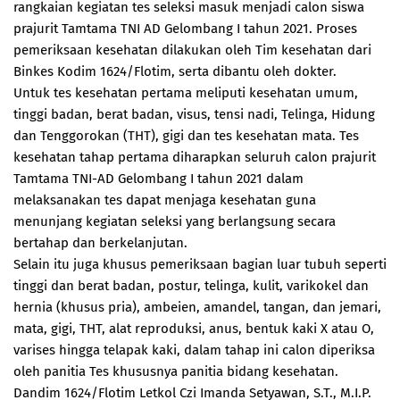
rangkaian kegiatan tes seleksi masuk menjadi calon siswa
prajurit Tamtama TNI AD Gelombang I tahun 2021. Proses
pemeriksaan kesehatan dilakukan oleh Tim kesehatan dari
Binkes Kodim 1624/Flotim, serta dibantu oleh dokter.
Untuk tes kesehatan pertama meliputi kesehatan umum,
tinggi badan, berat badan, visus, tensi nadi, Telinga, Hidung
dan Tenggorokan (THT), gigi dan tes kesehatan mata. Tes
kesehatan tahap pertama diharapkan seluruh calon prajurit
Tamtama TNI-AD Gelombang I tahun 2021 dalam
melaksanakan tes dapat menjaga kesehatan guna
menunjang kegiatan seleksi yang berlangsung secara
bertahap dan berkelanjutan.
Selain itu juga khusus pemeriksaan bagian luar tubuh seperti
tinggi dan berat badan, postur, telinga, kulit, varikokel dan
hernia (khusus pria), ambeien, amandel, tangan, dan jemari,
mata, gigi, THT, alat reproduksi, anus, bentuk kaki X atau O,
varises hingga telapak kaki, dalam tahap ini calon diperiksa
oleh panitia Tes khususnya panitia bidang kesehatan.
Dandim 1624/Flotim Letkol Czi Imanda Setyawan, S.T., M.I.P.