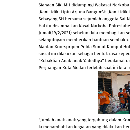
Siahaan SIK, MH didampingi Wakasat Narkoba 
,Kanit Idik II Iptu Arjuna BangunSH ,Kanit Idik 
Sebayang,SH bersama sejumlah anggota Sat 
Hal itu disampaikan Kasat Narkoba Polresta
Jumat(19/2/2021).sebelum kita membagikan s
selanjutnyam memberikan bantuan sembako
Mantan Koorspripim Polda Sumut Kompol Holo
sosial ini dilakukan sebagai bentuk rasa ke
"Kebaktian Anak-anak Yadedhya" beralamat di
Perjuangan Kota Medan terlebih saat ini kit
"Jumlah anak-anak yang tergabung dalam Komu
Ia menambahkan kegiatan yang dilakukan berj