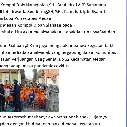
Kompol Doly Nainggolan,SH ,Kanit Idik I AKP Simamora
III Iptu Irwanta Sembiring,SH,MH , Panit Idik Iptu Syahril
Narkoba Polrestabes Medan
bes Medan Kompol Oloan Siahaan pada
embako kita akan melaksanakan ,Kebaktian Doa Syafaat dan
.
an Siahaan ,SIK ini juga mengatakan bahwa kegiatan bakti
pedulian terhadap anak-anak yang tergabung dalam komunitas
 Jalan Perjuangan Gang Sehati No 32 Kecamatan Medan
a menghadapi masa pandemic covid 19.
nitas tersebut sebanyak 47 orang anak-anak," ujarnya.
alan dengan khidmat dan baik, dimana kegiatan ini