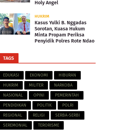
Holy Angel
HUKRIM
Kasus Yulki B. Nggadas
Sorotan, Kuasa Hukum
Minta Propam Periksa
Penyidik Polres Rote Ndao
TAGS
EDUKASI
EKONOMI
HIBURAN
HUKRIM
MILITER
NARKOBA
NASIONAL
OPINI
PEMERINTAH
PENDIDIKAN
POLITIK
POLRI
REGIONAL
RELIGI
SERBA-SERBI
SEREMONIAL
TERORISME