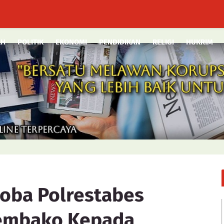
AH
POLITIK
EKONOMI
PENDIDIKAN
RELIGI
HUKRIM
koba Polrestabes
embako Kepada