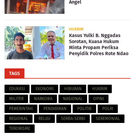
Angel
HUKRIM
Kasus Yulki B. Nggadas
Sorotan, Kuasa Hukum
Minta Propam Periksa
Penyidik Polres Rote Ndao
TAGS
EDUKASI
EKONOMI
HIBURAN
HUKRIM
MILITER
NARKOBA
NASIONAL
OPINI
PEMERINTAH
PENDIDIKAN
POLITIK
POLRI
REGIONAL
RELIGI
SERBA-SERBI
SEREMONIAL
TERORISME