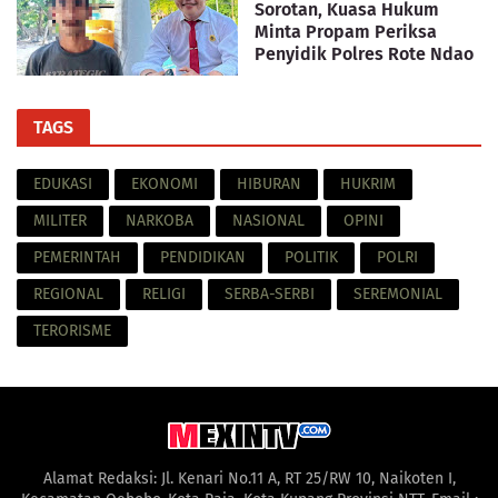
Sorotan, Kuasa Hukum
Minta Propam Periksa
Penyidik Polres Rote Ndao
TAGS
EDUKASI
EKONOMI
HIBURAN
HUKRIM
MILITER
NARKOBA
NASIONAL
OPINI
PEMERINTAH
PENDIDIKAN
POLITIK
POLRI
REGIONAL
RELIGI
SERBA-SERBI
SEREMONIAL
TERORISME
Alamat Redaksi: Jl. Kenari No.11 A, RT 25/RW 10, Naikoten I,