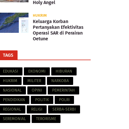
Holy Angel
HUKRIM
Keluarga Korban
Pertanyakan Efektivitas
Operasi SAR di Perairan
Oetune
TAGS
EDUKASI
EKONOMI
HIBURAN
HUKRIM
MILITER
NARKOBA
NASIONAL
OPINI
PEMERINTAH
PENDIDIKAN
POLITIK
POLRI
REGIONAL
RELIGI
SERBA-SERBI
SEREMONIAL
TERORISME