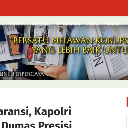
AH
POLITIK
EKONOMI
PENDIDIKAN
RELIGI
HUKRIM
ransi, Kapolri
 Dumas Presisi