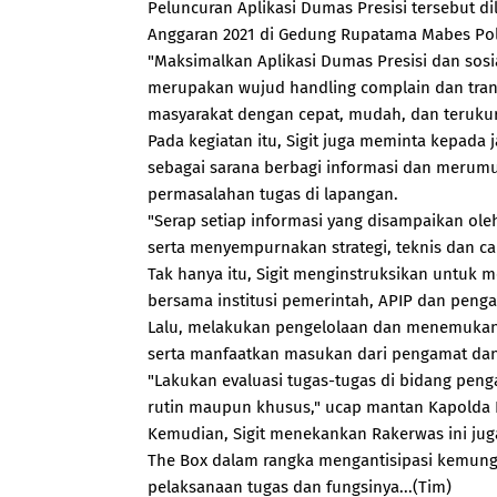
Peluncuran Aplikasi Dumas Presisi tersebut d
Anggaran 2021 di Gedung Rupatama Mabes Polri
"Maksimalkan Aplikasi Dumas Presisi dan sosia
merupakan wujud handling complain dan tran
masyarakat dengan cepat, mudah, dan terukur
Pada kegiatan itu, Sigit juga meminta kepada
sebagai sarana berbagi informasi dan merum
permasalahan tugas di lapangan.
"Serap setiap informasi yang disampaikan o
serta menyempurnakan strategi, teknis dan car
Tak hanya itu, Sigit menginstruksikan untuk me
bersama institusi pemerintah, APIP dan peng
Lalu, melakukan pengelolaan dan menemukan
serta manfaatkan masukan dari pengamat dan 
"Lakukan evaluasi tugas-tugas di bidang pen
rutin maupun khusus," ucap mantan Kapolda 
Kemudian, Sigit menekankan Rakerwas ini jug
The Box dalam rangka mengantisipasi kemun
pelaksanaan tugas dan fungsinya...(Tim)