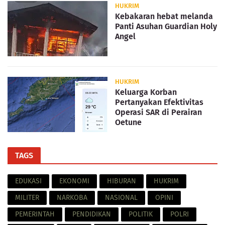
HUKRIM
Kebakaran hebat melanda
Panti Asuhan Guardian Holy
Angel
HUKRIM
Keluarga Korban
Pertanyakan Efektivitas
Operasi SAR di Perairan
Oetune
TAGS
EDUKASI
EKONOMI
HIBURAN
HUKRIM
MILITER
NARKOBA
NASIONAL
OPINI
PEMERINTAH
PENDIDIKAN
POLITIK
POLRI