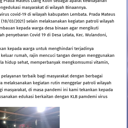
g Prada Mateus Liang Kolin sebagai aparat kewilayahan
ngedukasi masyarakat di wilayah Binaannya.
irus covid-19 di wilayah kabupaten Lembata. Prada Mateus
18/03/2021) selain melaksanakan kegiatan patroli wilayah
mbauan kepada warga desa binaan agar mengikuti
h penyebaran Covid 19 di Desa Lelata, Kec. Wulandoni,
an kepada warga untuk menghindari terjadinya
 keluar rumah, rajin mencuci tangan dengan menggunakan
ola hidup sehat, memperbanyak mengkomsumsi vitamin,
 pelayanan terbaik bagi masyarakat dengan berbagai
nya melaksanakan kegiatan rutin menggelar patroli wilayah
 masyarakat, di masa pandemi ini kami tekankan kepada
ksanakan edukasi berkaitan dengan KLB pamdemi virus