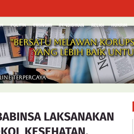
AH
POLITIK
EKONOMI
PENDIDIKAN
RELIGI
HUKRIM
 BABINSA LAKSANAKAN
KOL KESEHATAN.