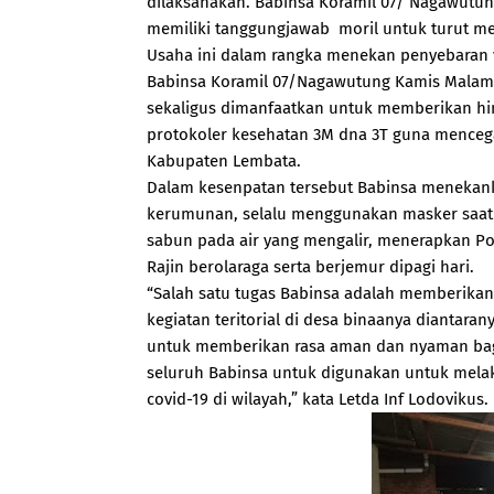
dilaksanakan. Babinsa Koramil 07/ Nagawutun
memiliki tanggungjawab moril untuk turut me
Usaha ini dalam rangka menekan penyebaran v
Babinsa Koramil 07/Nagawutung Kamis Malam (
sekaligus dimanfaatkan untuk memberikan hi
protokoler kesehatan 3M dna 3T guna mencega
Kabupaten Lembata.
Dalam kesenpatan tersebut Babinsa menekank
kerumunan, selalu menggunakan masker saat
sabun pada air yang mengalir, menerapkan P
Rajin berolaraga serta berjemur dipagi hari.
“Salah satu tugas Babinsa adalah memberikan
kegiatan teritorial di desa binaanya diantara
untuk memberikan rasa aman dan nyaman bagi
seluruh Babinsa untuk digunakan untuk mela
covid-19 di wilayah,” kata Letda Inf Lodovikus.