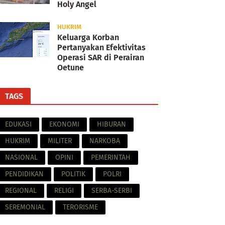
Holy Angel
HUKRIM
Keluarga Korban
Pertanyakan Efektivitas
Operasi SAR di Perairan
Oetune
TAGS
EDUKASI
EKONOMI
HIBURAN
HUKRIM
MILITER
NARKOBA
NASIONAL
OPINI
PEMERINTAH
PENDIDIKAN
POLITIK
POLRI
REGIONAL
RELIGI
SERBA-SERBI
SEREMONIAL
TERORISME