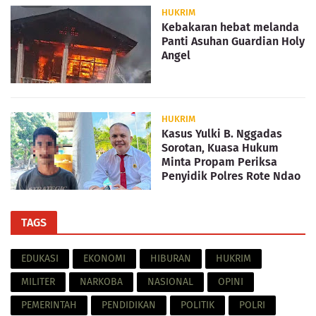
HUKRIM
Kebakaran hebat melanda
Panti Asuhan Guardian Holy
Angel
HUKRIM
Kasus Yulki B. Nggadas
Sorotan, Kuasa Hukum
Minta Propam Periksa
Penyidik Polres Rote Ndao
TAGS
EDUKASI
EKONOMI
HIBURAN
HUKRIM
MILITER
NARKOBA
NASIONAL
OPINI
PEMERINTAH
PENDIDIKAN
POLITIK
POLRI