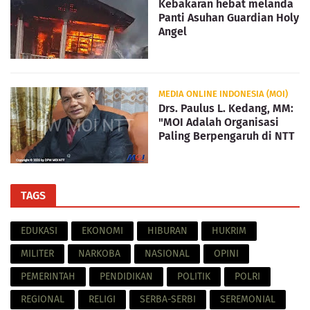
Kebakaran hebat melanda
Panti Asuhan Guardian Holy
Angel
MEDIA ONLINE INDONESIA (MOI)
Drs. Paulus L. Kedang, MM:
"MOI Adalah Organisasi
Paling Berpengaruh di NTT
TAGS
EDUKASI
EKONOMI
HIBURAN
HUKRIM
MILITER
NARKOBA
NASIONAL
OPINI
PEMERINTAH
PENDIDIKAN
POLITIK
POLRI
REGIONAL
RELIGI
SERBA-SERBI
SEREMONIAL