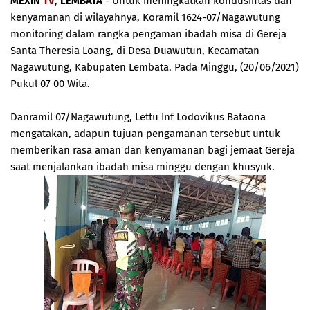
MEXIN
TV
,
LEMBATA
- Untuk meningkatkan kondusifitas dan
kenyamanan di wilayahnya, Koramil 1624-07/Nagawutung
monitoring dalam rangka pengaman ibadah misa di Gereja
Santa Theresia Loang, di Desa Duawutun, Kecamatan
Nagawutung, Kabupaten Lembata. Pada Minggu, (20/06/2021)
Pukul 07 00 Wita.
Danramil 07/Nagawutung, Lettu Inf Lodovikus Bataona
mengatakan, adapun tujuan pengamanan tersebut untuk
memberikan rasa aman dan kenyamanan bagi jemaat Gereja
saat menjalankan ibadah misa minggu dengan khusyuk.