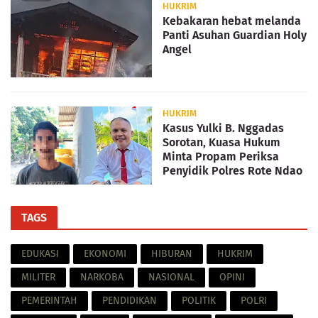
HUKRIM
Kebakaran hebat melanda
Panti Asuhan Guardian Holy
Angel
HUKRIM
Kasus Yulki B. Nggadas
Sorotan, Kuasa Hukum
Minta Propam Periksa
Penyidik Polres Rote Ndao
TAGS
EDUKASI
EKONOMI
HIBURAN
HUKRIM
MILITER
NARKOBA
NASIONAL
OPINI
PEMERINTAH
PENDIDIKAN
POLITIK
POLRI