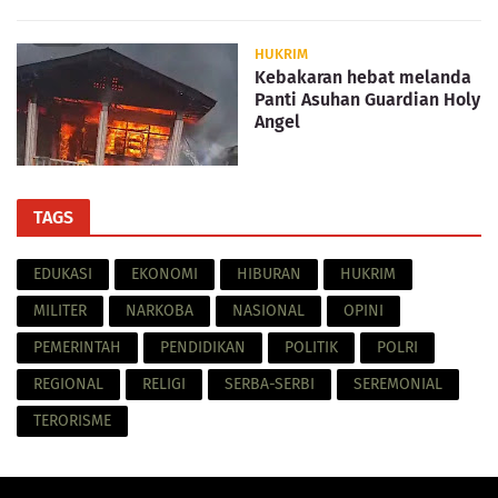
HUKRIM
Kebakaran hebat melanda
Panti Asuhan Guardian Holy
Angel
TAGS
EDUKASI
EKONOMI
HIBURAN
HUKRIM
MILITER
NARKOBA
NASIONAL
OPINI
PEMERINTAH
PENDIDIKAN
POLITIK
POLRI
REGIONAL
RELIGI
SERBA-SERBI
SEREMONIAL
TERORISME