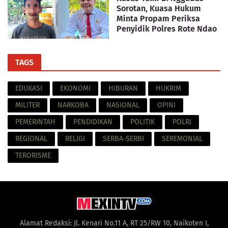
Sorotan, Kuasa Hukum
Minta Propam Periksa
Penyidik Polres Rote Ndao
TAGS
EDUKASI
EKONOMI
HIBURAN
HUKRIM
MILITER
NARKOBA
NASIONAL
OPINI
PEMERINTAH
PENDIDIKAN
POLITIK
POLRI
REGIONAL
RELIGI
SERBA-SERBI
SEREMONIAL
TERORISME
Alamat Redaksi: Jl. Kenari No.11 A, RT 25/RW 10, Naikoten I,