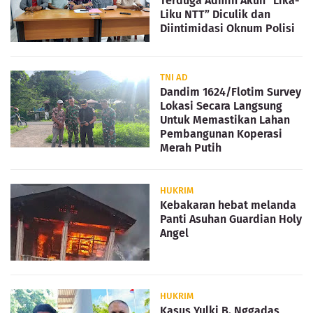
Terduga Admin Akun “Lika-
Liku NTT” Diculik dan
Diintimidasi Oknum Polisi
TNI AD
Dandim 1624/Flotim Survey
Lokasi Secara Langsung
Untuk Memastikan Lahan
Pembangunan Koperasi
Merah Putih
HUKRIM
Kebakaran hebat melanda
Panti Asuhan Guardian Holy
Angel
HUKRIM
Kasus Yulki B. Nggadas