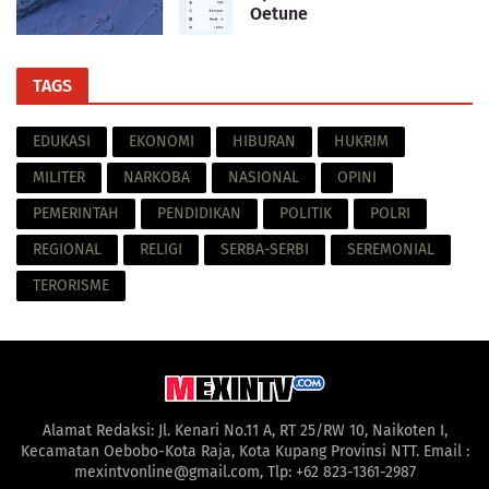
Oetune
TAGS
EDUKASI
EKONOMI
HIBURAN
HUKRIM
MILITER
NARKOBA
NASIONAL
OPINI
PEMERINTAH
PENDIDIKAN
POLITIK
POLRI
REGIONAL
RELIGI
SERBA-SERBI
SEREMONIAL
TERORISME
Alamat Redaksi: Jl. Kenari No.11 A, RT 25/RW 10, Naikoten I,
Kecamatan Oebobo-Kota Raja, Kota Kupang Provinsi NTT. Email :
mexintvonline@gmail.com, Tlp: +62 823-1361-2987