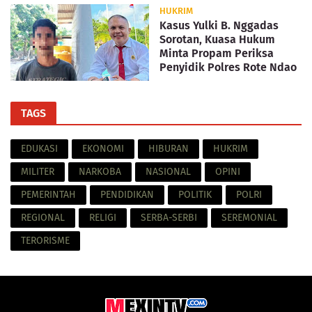
HUKRIM
Kasus Yulki B. Nggadas
Sorotan, Kuasa Hukum
Minta Propam Periksa
Penyidik Polres Rote Ndao
TAGS
EDUKASI
EKONOMI
HIBURAN
HUKRIM
MILITER
NARKOBA
NASIONAL
OPINI
PEMERINTAH
PENDIDIKAN
POLITIK
POLRI
REGIONAL
RELIGI
SERBA-SERBI
SEREMONIAL
TERORISME