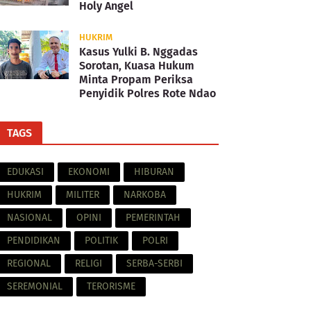
Holy Angel
HUKRIM
Kasus Yulki B. Nggadas
Sorotan, Kuasa Hukum
Minta Propam Periksa
Penyidik Polres Rote Ndao
TAGS
EDUKASI
EKONOMI
HIBURAN
HUKRIM
MILITER
NARKOBA
NASIONAL
OPINI
PEMERINTAH
PENDIDIKAN
POLITIK
POLRI
REGIONAL
RELIGI
SERBA-SERBI
SEREMONIAL
TERORISME