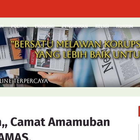
AH
POLITIK
EKONOMI
PENDIDIKAN
RELIGI
HUKRIM
n,, Camat Amamuban
GAMAS,