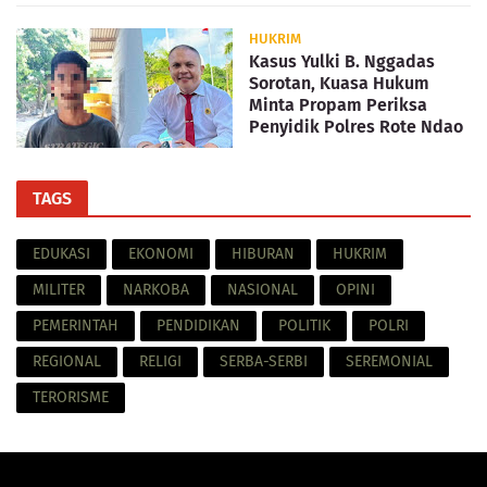
HUKRIM
Kasus Yulki B. Nggadas
Sorotan, Kuasa Hukum
Minta Propam Periksa
Penyidik Polres Rote Ndao
TAGS
EDUKASI
EKONOMI
HIBURAN
HUKRIM
MILITER
NARKOBA
NASIONAL
OPINI
PEMERINTAH
PENDIDIKAN
POLITIK
POLRI
REGIONAL
RELIGI
SERBA-SERBI
SEREMONIAL
TERORISME