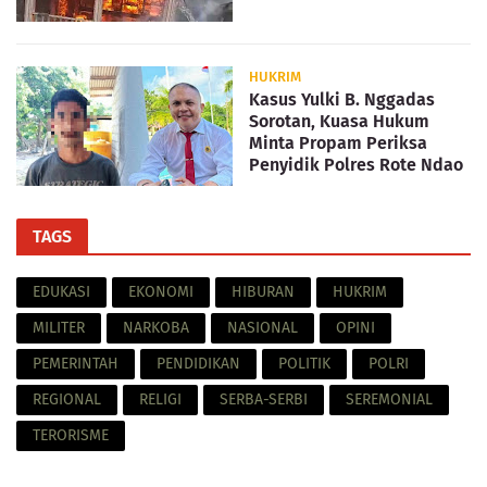
HUKRIM
Kasus Yulki B. Nggadas
Sorotan, Kuasa Hukum
Minta Propam Periksa
Penyidik Polres Rote Ndao
TAGS
EDUKASI
EKONOMI
HIBURAN
HUKRIM
MILITER
NARKOBA
NASIONAL
OPINI
PEMERINTAH
PENDIDIKAN
POLITIK
POLRI
REGIONAL
RELIGI
SERBA-SERBI
SEREMONIAL
TERORISME