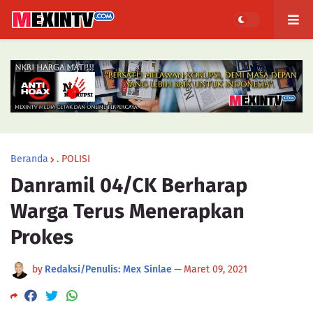
Beranda
. POLISI
Danramil 04/CK Berharap
Warga Terus Menerapkan
Prokes
by
Redaksi/Penulis: Mex Sinlae
—
Maret 09, 2021