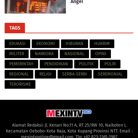
Angel
TAGS
EDUKASI
EKONOMI
HIBURAN
HUKRIM
MILITER
NARKOBA
NASIONAL
OPINI
PEMERINTAH
PENDIDIKAN
POLITIK
POLRI
REGIONAL
RELIGI
SERBA-SERBI
SEREMONIAL
TERORISME
Alamat Redaksi: Jl. Kenari No.11 A, RT 25/RW 10, Naikoten I,
Kecamatan Oebobo-Kota Raja, Kota Kupang Provinsi NTT. Email :
mexintvonline@gmail.com, Tlp: +62 823-1361-2987