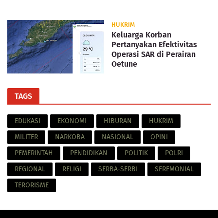
HUKRIM
Keluarga Korban
Pertanyakan Efektivitas
Operasi SAR di Perairan
Oetune
TAGS
EDUKASI
EKONOMI
HIBURAN
HUKRIM
MILITER
NARKOBA
NASIONAL
OPINI
PEMERINTAH
PENDIDIKAN
POLITIK
POLRI
REGIONAL
RELIGI
SERBA-SERBI
SEREMONIAL
TERORISME