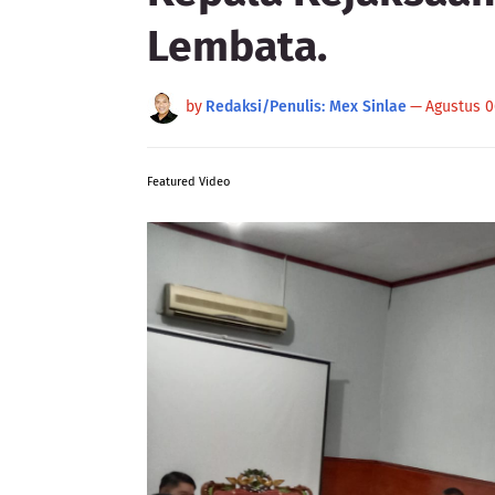
Lembata.
by
Redaksi/Penulis: Mex Sinlae
—
Agustus 0
Featured Video