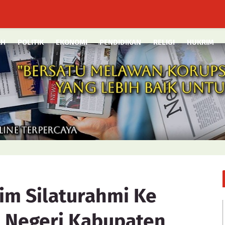
AH
POLITIK
EKONOMI
PENDIDIKAN
RELIGI
HUKRIM
im Silaturahmi Ke
 Negeri Kabupaten