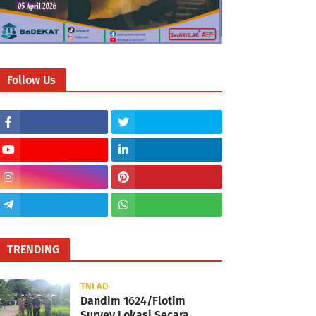
Follow Us
TRENDING
TNI AD
Dandim 1624/Flotim
Survey Lokasi Secara