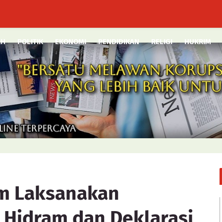
AH
POLITIK
EKONOMI
PENDIDIKAN
RELIGI
HUKRIM
im Laksanakan
Hidram dan Deklarasi