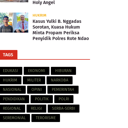
Holy Angel
HUKRIM
Kasus Yulki B. Nggadas
Sorotan, Kuasa Hukum
Minta Propam Periksa
Penyidik Polres Rote Ndao
TAGS
EDUKASI
EKONOMI
HIBURAN
HUKRIM
MILITER
NARKOBA
NASIONAL
OPINI
PEMERINTAH
PENDIDIKAN
POLITIK
POLRI
REGIONAL
RELIGI
SERBA-SERBI
SEREMONIAL
TERORISME