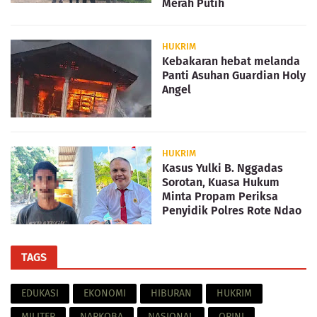
Merah Putih
HUKRIM
Kebakaran hebat melanda
Panti Asuhan Guardian Holy
Angel
HUKRIM
Kasus Yulki B. Nggadas
Sorotan, Kuasa Hukum
Minta Propam Periksa
Penyidik Polres Rote Ndao
TAGS
EDUKASI
EKONOMI
HIBURAN
HUKRIM
MILITER
NARKOBA
NASIONAL
OPINI