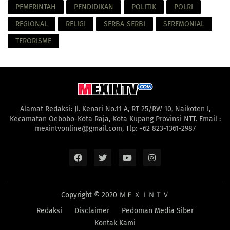
PEMERINTAH
PENDIDIKAN
POLITIK
POLRI
REGIONAL
RELIGI
SERBA-SERBI
SEREMONIAL
TERORISME
Alamat Redaksi: Jl. Kenari No.11 A, RT 25/RW 10, Naikoten I,
Kecamatan Oebobo-Kota Raja, Kota Kupang Provinsi NTT. Email :
mexintvonline@gmail.com, Tlp: +62 823-1361-2987
Copyright © 2020
ＭＥＸＩＮＴＶ
Redaksi
Disclaimer
Pedoman Media Siber
Kontak Kami