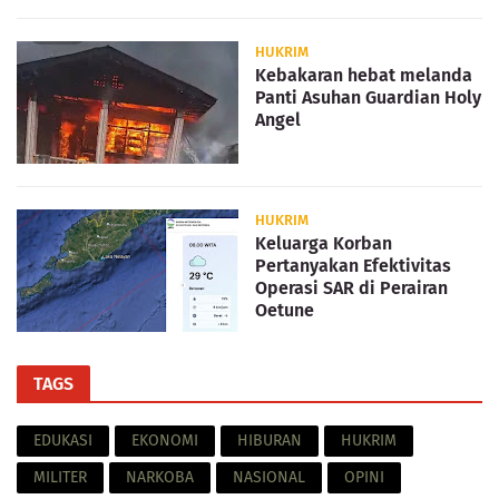
HUKRIM
Kebakaran hebat melanda
Panti Asuhan Guardian Holy
Angel
HUKRIM
Keluarga Korban
Pertanyakan Efektivitas
Operasi SAR di Perairan
Oetune
TAGS
EDUKASI
EKONOMI
HIBURAN
HUKRIM
MILITER
NARKOBA
NASIONAL
OPINI