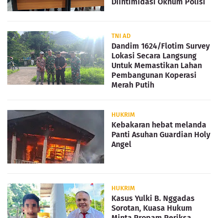
Diintimidasi Oknum Polisi
TNI AD
Dandim 1624/Flotim Survey
Lokasi Secara Langsung
Untuk Memastikan Lahan
Pembangunan Koperasi
Merah Putih
HUKRIM
Kebakaran hebat melanda
Panti Asuhan Guardian Holy
Angel
HUKRIM
Kasus Yulki B. Nggadas
Sorotan, Kuasa Hukum
Minta Propam Periksa