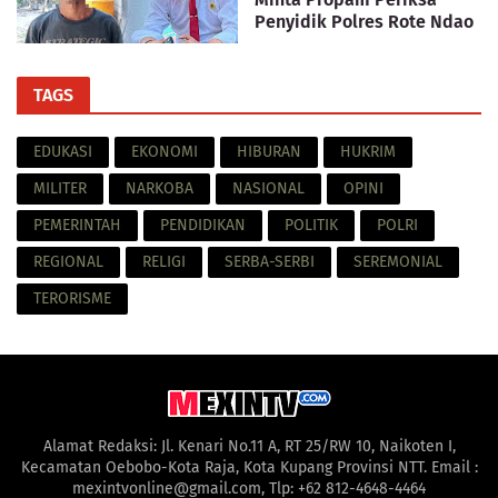
Penyidik Polres Rote Ndao
TAGS
EDUKASI
EKONOMI
HIBURAN
HUKRIM
MILITER
NARKOBA
NASIONAL
OPINI
PEMERINTAH
PENDIDIKAN
POLITIK
POLRI
REGIONAL
RELIGI
SERBA-SERBI
SEREMONIAL
TERORISME
Alamat Redaksi: Jl. Kenari No.11 A, RT 25/RW 10, Naikoten I,
Kecamatan Oebobo-Kota Raja, Kota Kupang Provinsi NTT. Email :
mexintvonline@gmail.com, Tlp: +62 812-4648-4464