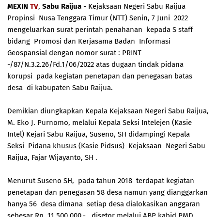
MEXIN
TV
,
Sabu Raijua
- Kejaksaan Negeri Sabu Raijua
Propinsi Nusa Tenggara Timur (NTT) Senin, 7 Juni 2022
mengeluarkan surat perintah penahanan kepada S staff
bidang Promosi dan Kerjasama Badan Informasi
Geospansial dengan nomor surat : PRINT
-/87/N.3.2.26/Fd.1/06/2022 atas dugaan tindak pidana
korupsi pada kegiatan penetapan dan penegasan batas
desa di kabupaten Sabu Raijua.
Demikian diungkapkan Kepala Kejaksaan Negeri Sabu Raijua,
M. Eko J. Purnomo, melalui Kepala Seksi Intelejen (Kasie
Intel) Kejari Sabu Raijua, Suseno, SH didampingi Kepala
Seksi Pidana khusus (Kasie Pidsus) Kejaksaan Negeri Sabu
Raijua, Fajar Wijayanto, SH .
Menurut Suseno SH, pada tahun 2018 terdapat kegiatan
penetapan dan penegasan 58 desa namun yang dianggarkan
hanya 56 desa dimana setiap desa dialokasikan anggaran
sebesar Rp. 11.500.000,- disetor melalui ABP kabid PMD