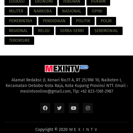
EDUKASI
EKONOMI
HIBURAN
HUKRIM
MILITER
NARKOBA
NASIONAL
OPINI
PEMERINTAH
PENDIDIKAN
POLITIK
POLRI
REGIONAL
RELIGI
SERBA-SERBI
SEREMONIAL
TERORISME
Alamat Redaksi: Jl. Kenari No.11 A, RT 25/RW 10, Naikoten I,
Kecamatan Oebobo-Kota Raja, Kota Kupang Provinsi NTT. Email :
mexintvonline@gmail.com, Tlp: +62 823-1361-2987
Copyright © 2020
ＭＥＸＩＮＴＶ