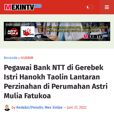
Beranda
HUKRIM
Pegawai Bank NTT di Gerebek
Istri Hanokh Taolin Lantaran
Perzinahan di Perumahan Astri
Mulia Fatukoa
by
Redaksi/Penulis: Mex Sinlae
—
Juni 27, 2022