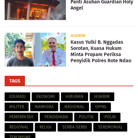
Panti Asuhan Guardian Holy
Angel
HUKRIM
Kasus Yulki B. Nggadas
Sorotan, Kuasa Hukum
Minta Propam Periksa
Penyidik Polres Rote Ndao
TAGS
EDUKASI
EKONOMI
HIBURAN
HUKRIM
MILITER
NARKOBA
NASIONAL
OPINI
PEMERINTAH
PENDIDIKAN
POLITIK
POLRI
REGIONAL
RELIGI
SERBA-SERBI
SEREMONIAL
TERORISME