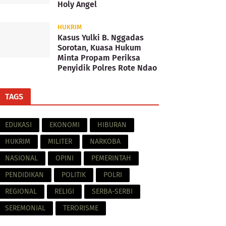
Holy Angel
HUKRIM
Kasus Yulki B. Nggadas
Sorotan, Kuasa Hukum
Minta Propam Periksa
Penyidik Polres Rote Ndao
TAGS
EDUKASI
EKONOMI
HIBURAN
HUKRIM
MILITER
NARKOBA
NASIONAL
OPINI
PEMERINTAH
PENDIDIKAN
POLITIK
POLRI
REGIONAL
RELIGI
SERBA-SERBI
SEREMONIAL
TERORISME