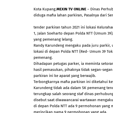
Kota Kupang.
MEXIN TV ONLINE
– Dinas Perhu
diduga mafia lahan parkiran, Pasalnya dari 
tender parkiran tahun 2021 ini lokasi Kelurah
1, Jalan Soeharto depan Polda NTT (Umum 39)
yang pemenang lelang.
Randy Karundeng mengaku pada juru parkir, u
lokasi di depan Polda NTT (Red- Umum 39 Tok
pemenang.
Dihadapan petugas parker, ia meminta setora
hasil pemasukan, pihaknya tidak segan-sega
parkiran ini ke aparat yang berwajib.
Terbongkarnya mafia parkiran ini diketahui k
Karundeng tidak ada dalam SK pemenang tender
terungkap salah seorang staf dinas perhubu
disebut saat diwawancarai wartawan mengaku
di depan Polda NTT ada 9 permohonan yang m
merincikan nama 9 permohonan yang ada.