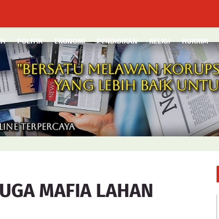
AH
POLITIK
EKONOMI
PENDIDIKAN
RELIGI
HUKRIM
DUGA MAFIA LAHAN