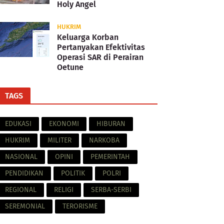
Holy Angel
HUKRIM
Keluarga Korban
Pertanyakan Efektivitas
Operasi SAR di Perairan
Oetune
TAGS
EDUKASI
EKONOMI
HIBURAN
HUKRIM
MILITER
NARKOBA
NASIONAL
OPINI
PEMERINTAH
PENDIDIKAN
POLITIK
POLRI
REGIONAL
RELIGI
SERBA-SERBI
SEREMONIAL
TERORISME