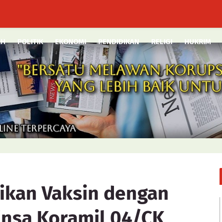
AH
POLITIK
EKONOMI
PENDIDIKAN
RELIGI
HUKRIM
ikan Vaksin dengan
nsa Koramil 04/CK