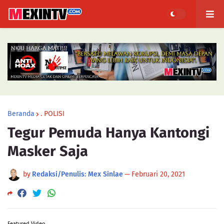
Beranda
. POLISI
Tegur Pemuda Hanya Kantongi
Masker Saja
by
Redaksi/Penulis: Mex Sinlae
—
Februari 20, 2021
Featured Video