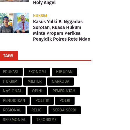
Holy Angel
HUKRIM
Kasus Yulki B. Nggadas
Sorotan, Kuasa Hukum
Minta Propam Periksa
Penyidik Polres Rote Ndao
TAGS
EDUKASI
EKONOMI
HIBURAN
HUKRIM
MILITER
NARKOBA
NASIONAL
OPINI
PEMERINTAH
PENDIDIKAN
POLITIK
POLRI
REGIONAL
RELIGI
SERBA-SERBI
SEREMONIAL
TERORISME