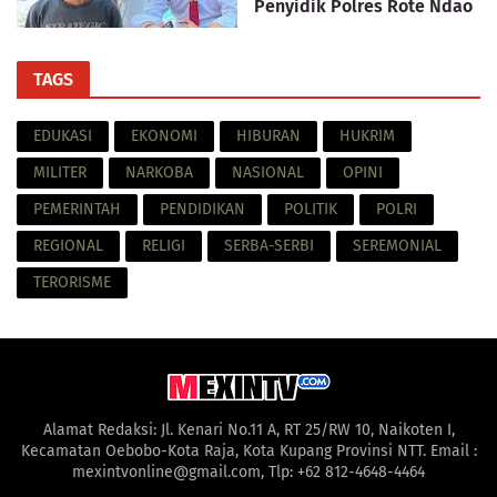
Penyidik Polres Rote Ndao
TAGS
EDUKASI
EKONOMI
HIBURAN
HUKRIM
MILITER
NARKOBA
NASIONAL
OPINI
PEMERINTAH
PENDIDIKAN
POLITIK
POLRI
REGIONAL
RELIGI
SERBA-SERBI
SEREMONIAL
TERORISME
Alamat Redaksi: Jl. Kenari No.11 A, RT 25/RW 10, Naikoten I,
Kecamatan Oebobo-Kota Raja, Kota Kupang Provinsi NTT. Email :
mexintvonline@gmail.com, Tlp: +62 812-4648-4464