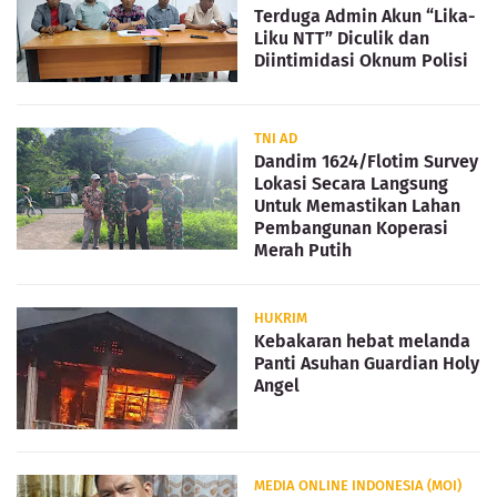
Terduga Admin Akun “Lika-
Liku NTT” Diculik dan
Diintimidasi Oknum Polisi
TNI AD
Dandim 1624/Flotim Survey
Lokasi Secara Langsung
Untuk Memastikan Lahan
Pembangunan Koperasi
Merah Putih
HUKRIM
Kebakaran hebat melanda
Panti Asuhan Guardian Holy
Angel
MEDIA ONLINE INDONESIA (MOI)