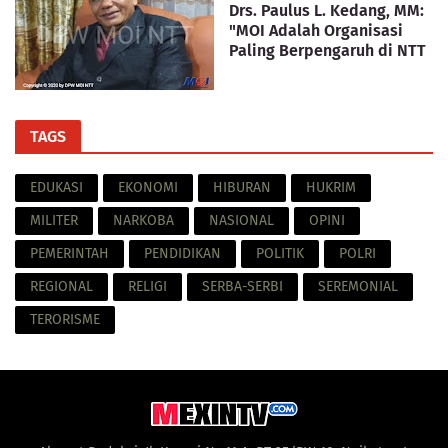
Drs. Paulus L. Kedang, MM:
"MOI Adalah Organisasi
Paling Berpengaruh di NTT
TAGS
EDUKASI
EKONOMI
HIBURAN
HUKRIM
MILITER
NARKOBA
NASIONAL
OPINI
PEMERINTAH
PENDIDIKAN
POLITIK
POLRI
REGIONAL
RELIGI
SERBA-SERBI
SEREMONIAL
TERORISME