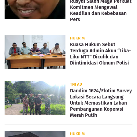
Rusydi Saleh Maga Perkuat
Komitmen Mengawal
Keadilan dan Kebebasan
Pers
HUKRIM
Kuasa Hukum Sebut
Terduga Admin Akun “Lika-
Liku NTT” Diculik dan
Diintimidasi Oknum Polisi
TNI AD
Dandim 1624/Flotim Survey
Lokasi Secara Langsung
Untuk Memastikan Lahan
Pembangunan Koperasi
Merah Putih
HUKRIM