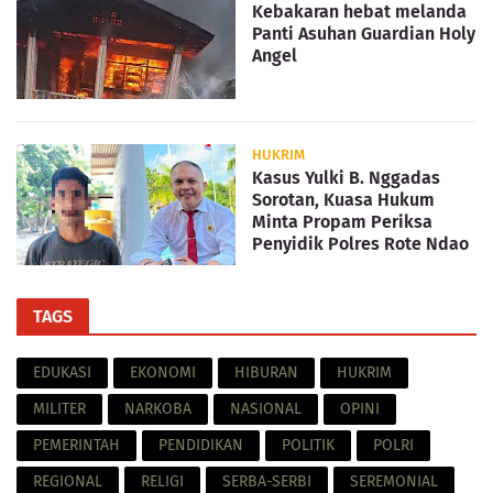
Kebakaran hebat melanda
Panti Asuhan Guardian Holy
Angel
HUKRIM
Kasus Yulki B. Nggadas
Sorotan, Kuasa Hukum
Minta Propam Periksa
Penyidik Polres Rote Ndao
TAGS
EDUKASI
EKONOMI
HIBURAN
HUKRIM
MILITER
NARKOBA
NASIONAL
OPINI
PEMERINTAH
PENDIDIKAN
POLITIK
POLRI
REGIONAL
RELIGI
SERBA-SERBI
SEREMONIAL