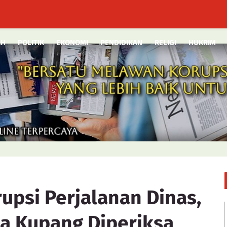
AH
POLITIK
EKONOMI
PENDIDIKAN
RELIGI
HUKRIM
upsi Perjalanan Dinas,
a Kupang Diperiksa