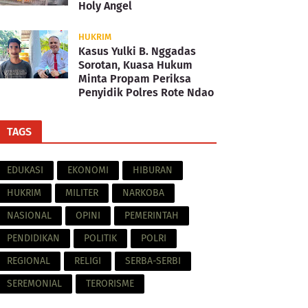
Holy Angel
HUKRIM
Kasus Yulki B. Nggadas
Sorotan, Kuasa Hukum
Minta Propam Periksa
Penyidik Polres Rote Ndao
TAGS
EDUKASI
EKONOMI
HIBURAN
HUKRIM
MILITER
NARKOBA
NASIONAL
OPINI
PEMERINTAH
PENDIDIKAN
POLITIK
POLRI
REGIONAL
RELIGI
SERBA-SERBI
SEREMONIAL
TERORISME