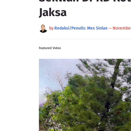
Jaksa
by
Redaksi/Penulis: Mex Sinlae
—
November
Featured Video